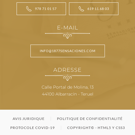
978 71 01 57
619 11 68 03
E-MAIL
INFO@1877SENSACIONES.COM
ADRESSE
Calle Portal de Molina, 13
44100 Albarracín - Teruel
AVIS JURIDIQUE
POLITIQUE DE CONFIDENTIALITÉ
PROTOCOLE COVID-19
COPYRIGHT© - HTML5 Y CSS3